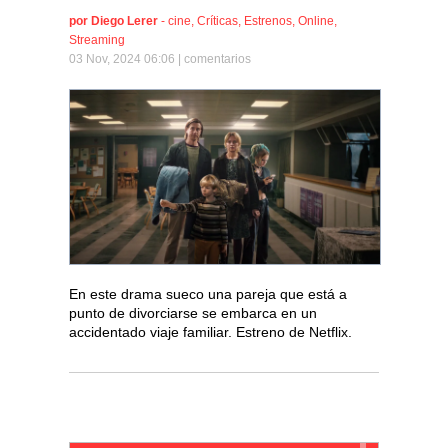
por
Diego Lerer
-
cine
,
Críticas
,
Estrenos
,
Online
,
Streaming
03 Nov, 2024 06:06 |
comentarios
En este drama sueco una pareja que está a
punto de divorciarse se embarca en un
accidentado viaje familiar. Estreno de Netflix.