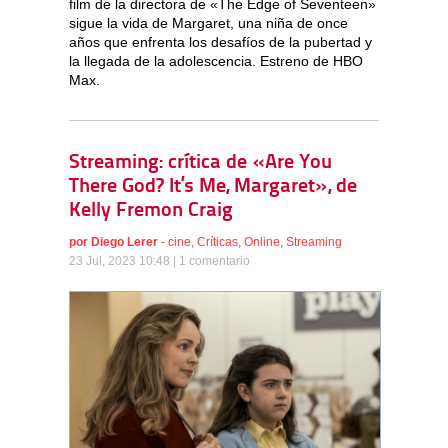
film de la directora de «The Edge of Seventeen»
sigue la vida de Margaret, una niña de once
años que enfrenta los desafíos de la pubertad y
la llegada de la adolescencia. Estreno de HBO
Max.
Streaming: crítica de «Are You
There God? It’s Me, Margaret», de
Kelly Fremon Craig
por
Diego Lerer
-
cine
,
Críticas
,
Online
,
Streaming
23 Jul, 2023 10:48 |
1 comentario