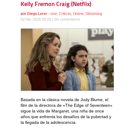
Kelly Fremon Craig (Netflix)
por
Diego Lerer
-
cine
,
Críticas
,
Online
,
Streaming
02 Abr, 2026 08:20 |
Sin comentarios
Basada en la clásica novela de Judy Blume, el
film de la directora de «The Edge of Seventeen»
sigue la vida de Margaret, una niña de once
años que enfrenta los desafíos de la pubertad y
la llegada de la adolescencia.