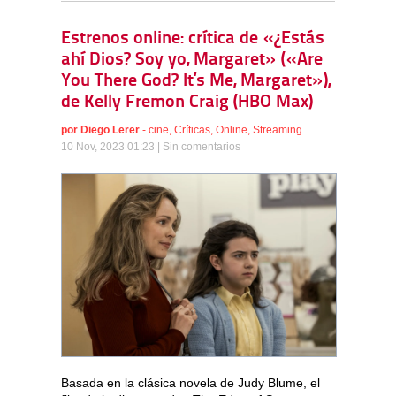
Estrenos online: crítica de «¿Estás
ahí Dios? Soy yo, Margaret» («Are
You There God? It’s Me, Margaret»),
de Kelly Fremon Craig (HBO Max)
por
Diego Lerer
-
cine
,
Críticas
,
Online
,
Streaming
10 Nov, 2023 01:23 |
Sin comentarios
Basada en la clásica novela de Judy Blume, el