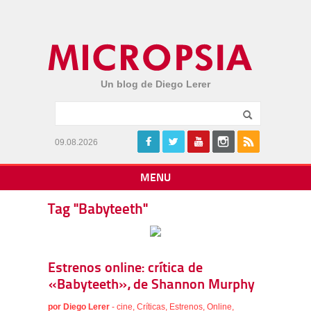
Un blog de Diego Lerer
09.08.2026
MENU
Tag "Babyteeth"
Estrenos online: crítica de
«Babyteeth», de Shannon Murphy
por
Diego Lerer
-
cine
,
Críticas
,
Estrenos
,
Online
,