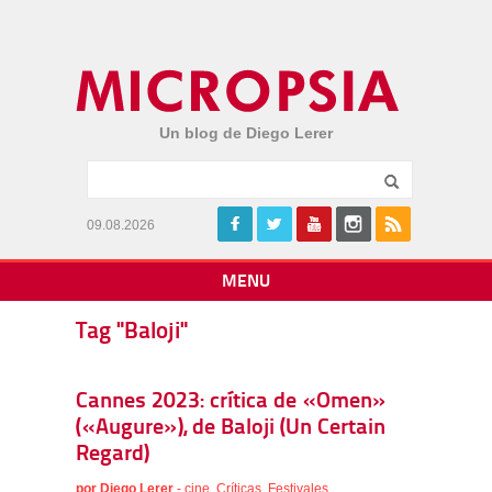
Un blog de Diego Lerer
09.08.2026
MENU
Tag "Baloji"
Cannes 2023: crítica de «Omen»
(«Augure»), de Baloji (Un Certain
Regard)
por
Diego Lerer
-
cine
,
Críticas
,
Festivales