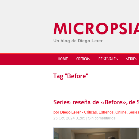
Un blog de Diego Lerer
HOME
CRÍTICAS
FESTIVALES
SERIES
Tag "Before"
Series: reseña de «Before», de 
por
Diego Lerer
-
Críticas
,
Estrenos
,
Online
,
Serie
25 Oct, 2024 01:05 |
Sin comentarios