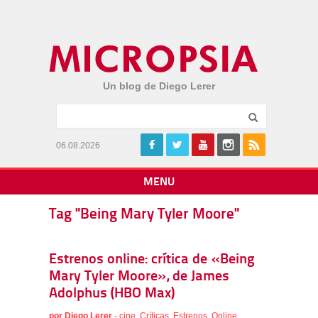
Un blog de Diego Lerer
06.08.2026
MENU
Tag "Being Mary Tyler Moore"
Estrenos online: crítica de «Being
Mary Tyler Moore», de James
Adolphus (HBO Max)
por
Diego Lerer
-
cine
,
Críticas
,
Estrenos
,
Online
,