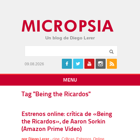
Un blog de Diego Lerer
09.08.2026
MENU
Tag "Being the Ricardos"
Estrenos online: crítica de «Being
the Ricardos», de Aaron Sorkin
(Amazon Prime Video)
por
Diego Lerer
-
cine
,
Críticas
,
Estrenos
,
Online
,