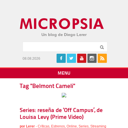
Un blog de Diego Lerer
08.08.2026
MENU
Tag "Belmont Cameli"
Series: reseña de ‘Off Campus’, de
Louisa Levy (Prime Video)
por
Lerer
-
Críticas
,
Estrenos
,
Online
,
Series
,
Streaming