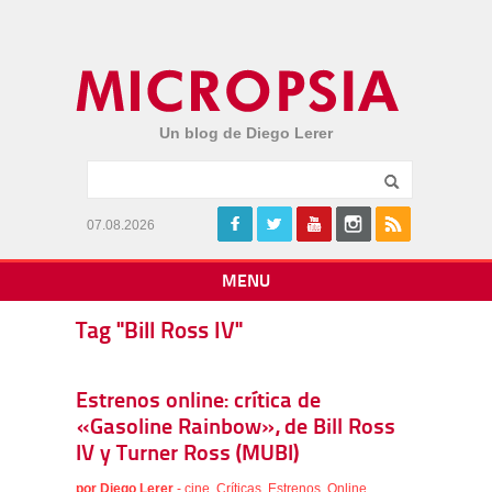
Un blog de Diego Lerer
07.08.2026
MENU
Tag "Bill Ross IV"
Estrenos online: crítica de
«Gasoline Rainbow», de Bill Ross
IV y Turner Ross (MUBI)
por
Diego Lerer
-
cine
,
Críticas
,
Estrenos
,
Online
,