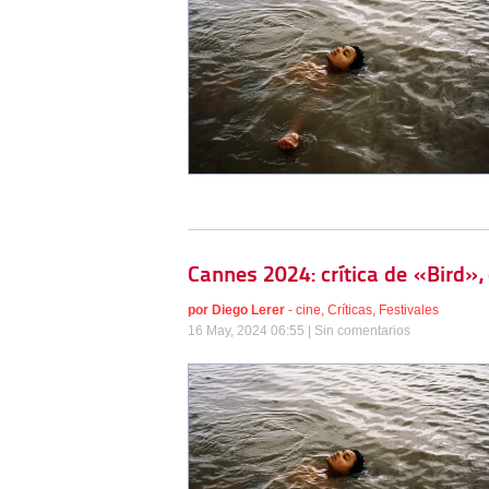
Cannes 2024: crítica de «Bird»
por
Diego Lerer
-
cine
,
Críticas
,
Festivales
16 May, 2024 06:55 |
Sin comentarios