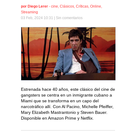
por
Diego Lerer
-
cine
,
Clásicos
,
Críticas
,
Online
,
Streaming
03 Feb, 2024 10:31 |
Sin comentarios
Estrenada hace 40 años, este clásico del cine de
gangsters se centra en un inmigrante cubano a
Miami que se transforma en un capo del
narcotráfico allí. Con Al Pacino, Michelle Pfeiffer,
Mary Elizabeth Mastrantonio y Steven Bauer.
Disponible en Amazon Prime y Netflix.