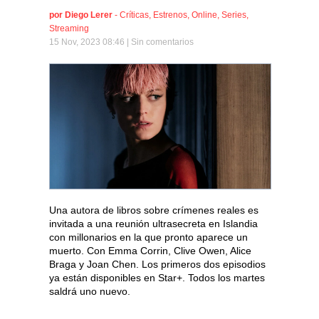
por
Diego Lerer
-
Críticas
,
Estrenos
,
Online
,
Series
,
Streaming
15 Nov, 2023 08:46 |
Sin comentarios
Una autora de libros sobre crímenes reales es
invitada a una reunión ultrasecreta en Islandia
con millonarios en la que pronto aparece un
muerto. Con Emma Corrin, Clive Owen, Alice
Braga y Joan Chen. Los primeros dos episodios
ya están disponibles en Star+. Todos los martes
saldrá uno nuevo.