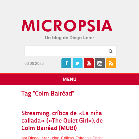
Un blog de Diego Lerer
06.08.2026
MENU
Tag "Colm Bairéad"
Streaming: crítica de «La niña
callada» («The Quiet Girl»), de
Colm Bairéad (MUBI)
por
Diego Lerer
-
cine
,
Críticas
,
Estrenos
,
Online
,