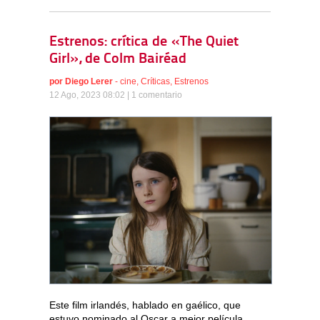
Estrenos: crítica de «The Quiet
Girl», de Colm Bairéad
por
Diego Lerer
-
cine
,
Críticas
,
Estrenos
12 Ago, 2023 08:02 |
1 comentario
Este film irlandés, hablado en gaélico, que
estuvo nominado al Oscar a mejor película