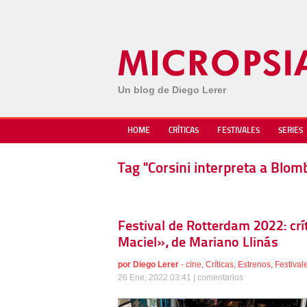
Un blog de Diego Lerer
HOME
CRÍTICAS
FESTIVALES
SERIES
Tag "Corsini interpreta a Blom
Festival de Rotterdam 2022: crí
Maciel», de Mariano Llinás
por
Diego Lerer
-
cine
,
Críticas
,
Estrenos
,
Festival
26 Ene, 2022 03:41 |
comentarios