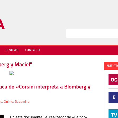
REVIEWS
CONTACTO
berg y Maciel"
NUESTR
tica de «Corsini interpreta a Blomberg y
es
,
Online
,
Streaming
En este documental, el realizador de «La flor»