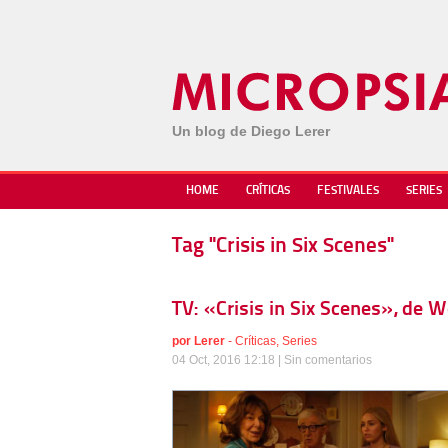
Un blog de Diego Lerer
HOME
CRÍTICAS
FESTIVALES
SERIES
Tag "Crisis in Six Scenes"
TV: «Crisis in Six Scenes», de 
por
Lerer
-
Críticas
,
Series
04 Oct, 2016 12:18 |
Sin comentarios