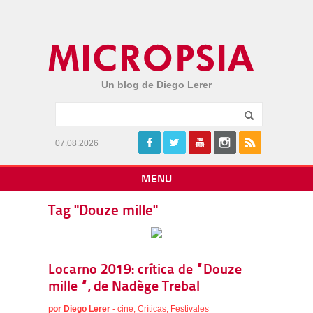
Un blog de Diego Lerer
07.08.2026
MENU
Tag "Douze mille"
Locarno 2019: crítica de “Douze
mille “, de Nadège Trebal
por
Diego Lerer
-
cine
,
Críticas
,
Festivales