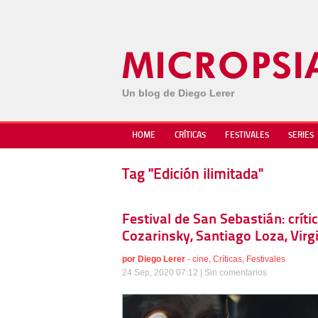
Un blog de Diego Lerer
HOME
CRÍTICAS
FESTIVALES
SERIES
Tag "Edición ilimitada"
Festival de San Sebastián: crít
Cozarinsky, Santiago Loza, Vir
por
Diego Lerer
-
cine
,
Críticas
,
Festivales
24 Sep, 2020 07:12 |
Sin comentarios