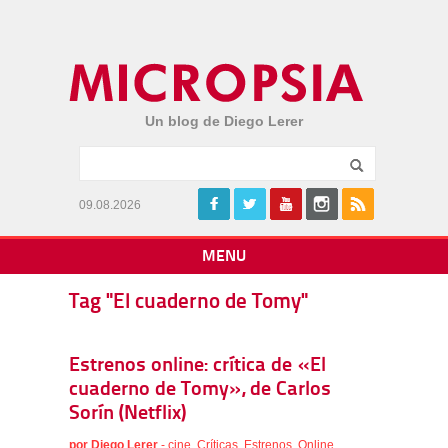
Un blog de Diego Lerer
09.08.2026
MENU
Tag "El cuaderno de Tomy"
Estrenos online: crítica de «El
cuaderno de Tomy», de Carlos
Sorín (Netflix)
por
Diego Lerer
-
cine
,
Críticas
,
Estrenos
,
Online
,