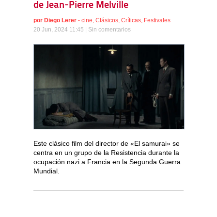
de Jean-Pierre Melville
por
Diego Lerer
-
cine
,
Clásicos
,
Críticas
,
Festivales
20 Jun, 2024 11:45 |
Sin comentarios
Este clásico film del director de «El samurai» se
centra en un grupo de la Resistencia durante la
ocupación nazi a Francia en la Segunda Guerra
Mundial.