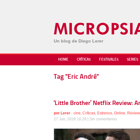
Un blog de Diego Lerer
HOME
CRÍTICAS
FESTIVALES
SERIES
Tag "Eric André"
‘Little Brother’ Netflix Review
por
Lerer
-
cine
,
Críticas
,
Estrenos
,
Online
,
Review
27 Jun, 2026 10:26 |
Sin comentarios