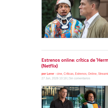
Estrenos online: crítica de ‘Herma
(Netflix)
por
Lerer
-
cine
,
Críticas
,
Estrenos
,
Online
,
Stream
27 Jun, 2026 10:18 |
Sin comentarios