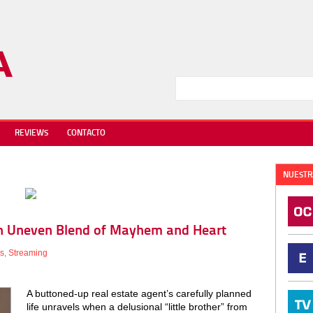
REVIEWS
CONTACTO
NUESTR
: An Uneven Blend of Mayhem and Heart
s
,
Streaming
A buttoned-up real estate agent’s carefully planned
life unravels when a delusional “little brother” from