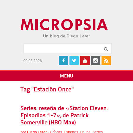
Un blog de Diego Lerer
09.08.2026
MENU
Tag "Estación Once"
Series: reseña de «Station Eleven:
Episodios 1-7», de Patrick
Somerville (HBO Max)
por
Diego Lerer
-
Críticas
,
Estrenos
,
Online
,
Series
,