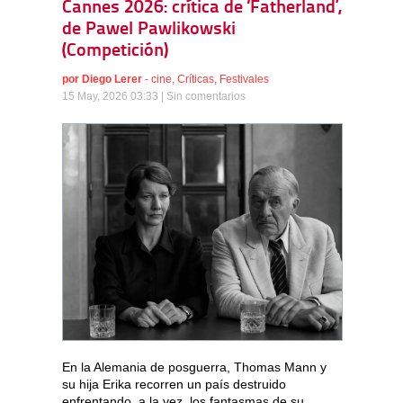
Cannes 2026: crítica de ‘Fatherland’,
de Pawel Pawlikowski
(Competición)
por
Diego Lerer
-
cine
,
Críticas
,
Festivales
15 May, 2026 03:33 |
Sin comentarios
En la Alemania de posguerra, Thomas Mann y
su hija Erika recorren un país destruido
enfrentando, a la vez, los fantasmas de su