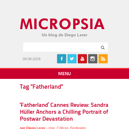
Un blog de Diego Lerer
09.08.2026
MENU
Tag "Fatherland"
‘Fatherland’ Cannes Review: Sandra
Hüller Anchors a Chilling Portrait of
Postwar Devastation
por
Diego Lerer
-
cine
,
Críticas
,
Festivales