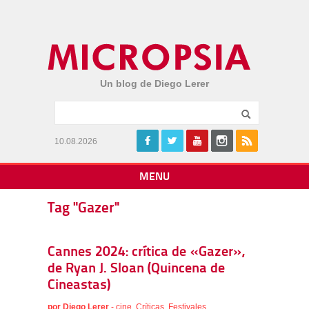
Un blog de Diego Lerer
10.08.2026
MENU
Tag "Gazer"
Cannes 2024: crítica de «Gazer»,
de Ryan J. Sloan (Quincena de
Cineastas)
por
Diego Lerer
-
cine
,
Críticas
,
Festivales