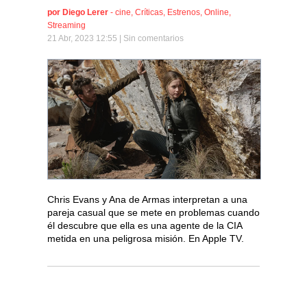
por
Diego Lerer
-
cine
,
Críticas
,
Estrenos
,
Online
,
Streaming
21 Abr, 2023 12:55 |
Sin comentarios
Chris Evans y Ana de Armas interpretan a una
pareja casual que se mete en problemas cuando
él descubre que ella es una agente de la CIA
metida en una peligrosa misión. En Apple TV.