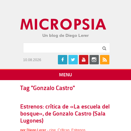
Un blog de Diego Lerer
10.08.2026
MENU
Tag "Gonzalo Castro"
Estrenos: crítica de «La escuela del
bosque», de Gonzalo Castro (Sala
Lugones)
por
Diego Lerer
-
cine
,
Críticas
,
Estrenos