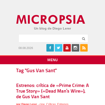
Un blog de Diego Lerer
08.08.2026
MENU
Tag "Gus Van Sant"
Estrenos: crítica de «Prime Crime: A
True Story» («Dead Man’s Wire»),
de Gus Van Sant
por
Diego Lerer
-
cine
,
Críticas
,
Estrenos