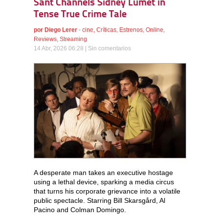
Sant Channels Sidney Lumet in
Tense True Crime Tale
por
Diego Lerer
-
cine
,
Críticas
,
Estrenos
,
Online
,
Reviews
,
Streaming
14 Abr, 2026 06:28 |
Sin comentarios
A desperate man takes an executive hostage
using a lethal device, sparking a media circus
that turns his corporate grievance into a volatile
public spectacle. Starring Bill Skarsgård, Al
Pacino and Colman Domingo.