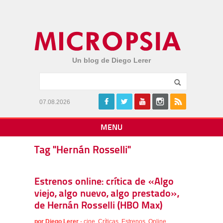
Un blog de Diego Lerer
07.08.2026
MENU
Tag "Hernán Rosselli"
Estrenos online: crítica de «Algo
viejo, algo nuevo, algo prestado»,
de Hernán Rosselli (HBO Max)
por
Diego Lerer
-
cine
,
Críticas
,
Estrenos
,
Online
,