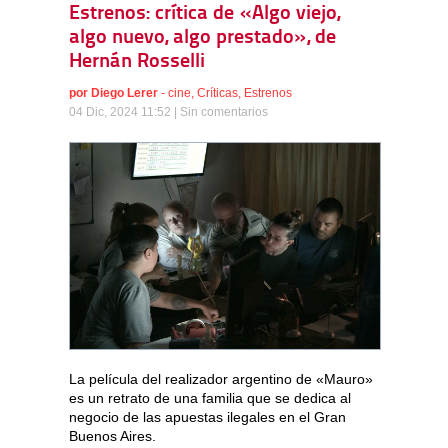
Estrenos: crítica de «Algo viejo,
algo nuevo, algo prestado», de
Hernán Rosselli
por
Diego Lerer
-
cine
,
Críticas
,
Estrenos
04 Dic, 2024 11:52 |
Sin comentarios
La película del realizador argentino de «Mauro»
es un retrato de una familia que se dedica al
negocio de las apuestas ilegales en el Gran
Buenos Aires.