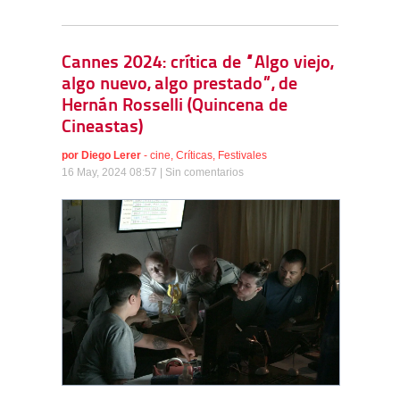
Cannes 2024: crítica de “Algo viejo,
algo nuevo, algo prestado”, de
Hernán Rosselli (Quincena de
Cineastas)
por
Diego Lerer
-
cine
,
Críticas
,
Festivales
16 May, 2024 08:57 |
Sin comentarios