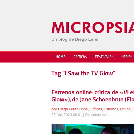
Un blog de Diego Lerer
HOME
CRÍTICAS
FESTIVALES
SERIES
Tag "I Saw the TV Glow"
Estrenos online: crítica de «Vi e
Glow»), de Jane Schoenbrun (Flo
por
Diego Lerer
-
cine
,
Críticas
,
Estrenos
,
Online
,
06 Dic, 2024 08:01 |
Sin comentarios