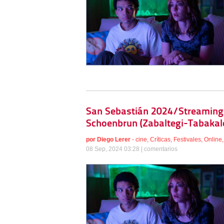
San Sebastián 2024/Streaming: 
Schoenbrun (Zabaltegi-Tabakal
por
Diego Lerer
-
cine
,
Críticas
,
Festivales
,
Online
08 Sep, 2024 03:28 |
comentarios