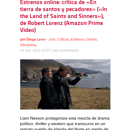
Estrenos online: crítica de «En
tierra de santos y pecadores» («In
the Land of Saints and Sinners»),
de Robert Lorenz (Amazon Prime
Video)
por
Diego Lerer
-
cine
,
Críticas
,
Estrenos
,
Online
,
Streaming
16 Jun, 2024 10:37 |
Sin comentarios
Liam Neeson protagoniza esta mezcla de drama
político, thriller y western que transcurre en un
remoto pueblo de Irlanda del Norte en medio de