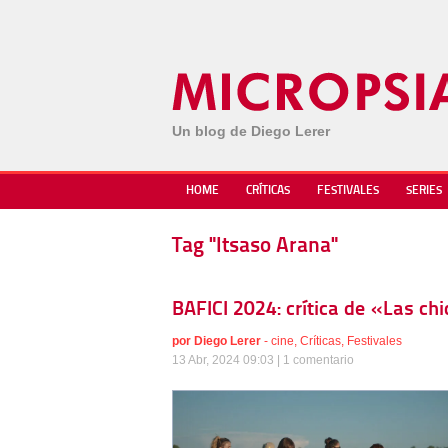
Un blog de Diego Lerer
HOME
CRÍTICAS
FESTIVALES
SERIES
Tag "Itsaso Arana"
BAFICI 2024: crítica de «Las ch
por
Diego Lerer
-
cine
,
Críticas
,
Festivales
13 Abr, 2024 09:03 |
1 comentario