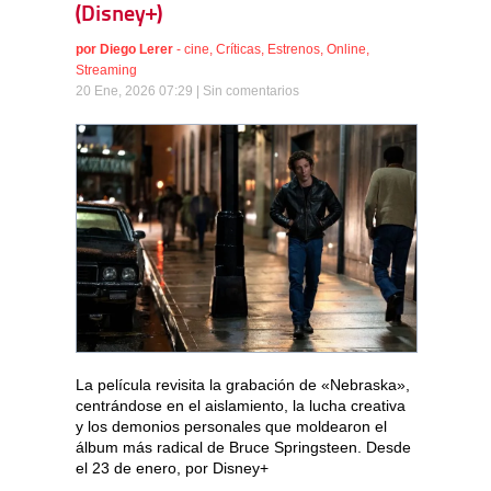
(Disney+)
por
Diego Lerer
-
cine
,
Críticas
,
Estrenos
,
Online
,
Streaming
20 Ene, 2026 07:29 |
Sin comentarios
La película revisita la grabación de «Nebraska»,
centrándose en el aislamiento, la lucha creativa
y los demonios personales que moldearon el
álbum más radical de Bruce Springsteen. Desde
el 23 de enero, por Disney+