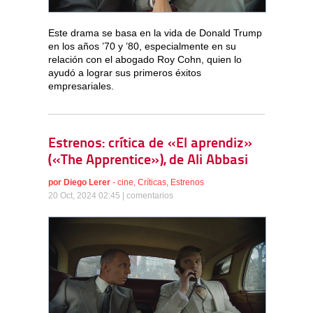
Este drama se basa en la vida de Donald Trump
en los años ’70 y ’80, especialmente en su
relación con el abogado Roy Cohn, quien lo
ayudó a lograr sus primeros éxitos
empresariales.
Estrenos: crítica de «El aprendiz»
(«The Apprentice»), de Ali Abbasi
por
Diego Lerer
-
cine
,
Críticas
,
Estrenos
20 Oct, 2024 02:45 |
comentarios