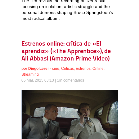
The film revisits the recording of ‘Nebraska’,
focusing on isolation, artistic struggle and the
personal demons shaping Bruce Springsteen’s
most radical album.
Estrenos online: crítica de «El
aprendiz» («The Apprentice»), de
Ali Abbasi (Amazon Prime Video)
por
Diego Lerer
-
cine
,
Críticas
,
Estrenos
,
Online
,
Streaming
05 Mar, 2025 03:13 |
Sin comentarios