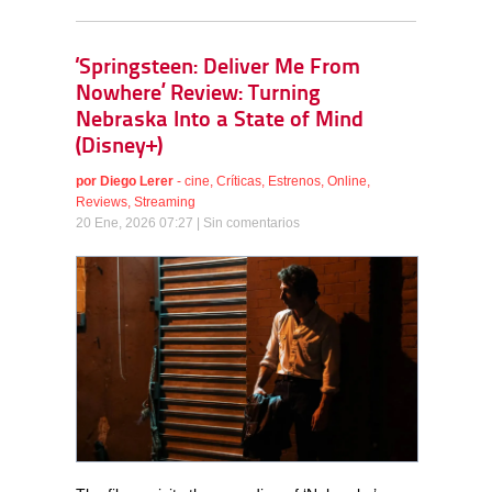
‘Springsteen: Deliver Me From
Nowhere’ Review: Turning
Nebraska Into a State of Mind
(Disney+)
por
Diego Lerer
-
cine
,
Críticas
,
Estrenos
,
Online
,
Reviews
,
Streaming
20 Ene, 2026 07:27 |
Sin comentarios