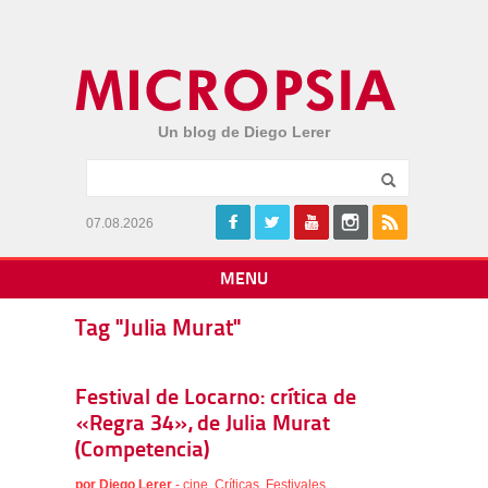
Un blog de Diego Lerer
07.08.2026
MENU
Tag "Julia Murat"
Festival de Locarno: crítica de
«Regra 34», de Julia Murat
(Competencia)
por
Diego Lerer
-
cine
,
Críticas
,
Festivales