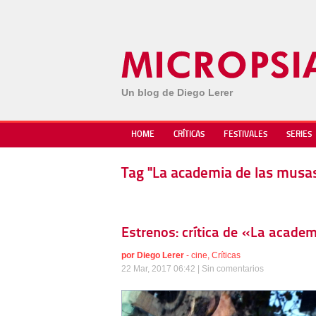
Un blog de Diego Lerer
HOME
CRÍTICAS
FESTIVALES
SERIES
Tag "La academia de las musa
Estrenos: crítica de «La academ
por
Diego Lerer
-
cine
,
Críticas
22 Mar, 2017 06:42 |
Sin comentarios