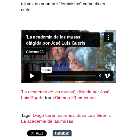
tal vez no sean tan “feministas” como dicen
serlo…
'La academia de las musas', dirigida por José
Luis Guarín
from
Cinema 23
on
Vimeo
.
Tags:
Diego Lerer
,
estrenos
,
José Luis Guerin
,
La academia de las musas