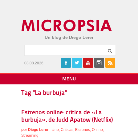
Un blog de Diego Lerer
08.08.2026
MENU
Tag "La burbuja"
Estrenos online: crítica de «La
burbuja», de Judd Apatow (Netflix)
por
Diego Lerer
-
cine
,
Críticas
,
Estrenos
,
Online
,
Streaming