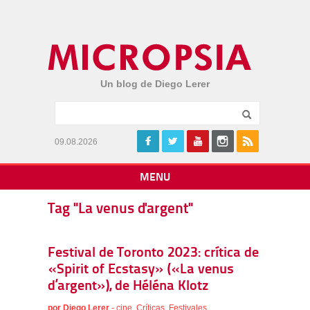
Un blog de Diego Lerer
09.08.2026
MENU
Tag "La venus d'argent"
Festival de Toronto 2023: crítica de
«Spirit of Ecstasy» («La venus
d’argent»), de Héléna Klotz
por
Diego Lerer
-
cine
,
Críticas
,
Festivales