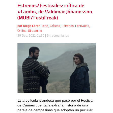
Estrenos/Festivales: crítica de
«Lamb», de Valdimar Jóhannsson
(MUBI/FestiFreak)
por
Diego Lerer
-
cine
,
Críticas
,
Estrenos
,
Festivales
,
Online
,
Streaming
30 Sep, 2021 01:36 |
Sin comentarios
Esta película islandesa que pasó por el Festival
de Cannes cuenta la extraña historia de una
pareja de campesinas que adoptan un peculiar