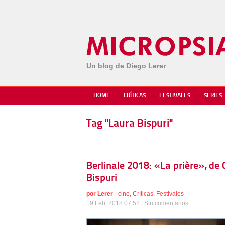
Un blog de Diego Lerer
HOME
CRÍTICAS
FESTIVALES
SERIES
Tag "Laura Bispuri"
Berlinale 2018: «La prière», de
Bispuri
por
Lerer
-
cine
,
Críticas
,
Festivales
19 Feb, 2018 07:52 |
Sin comentarios