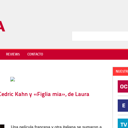
REVIEWS
CONTACTO
NUESTR
 Cedric Kahn y «Figlia mia», de Laura
Una película francesa y otra italiana se sumaron a