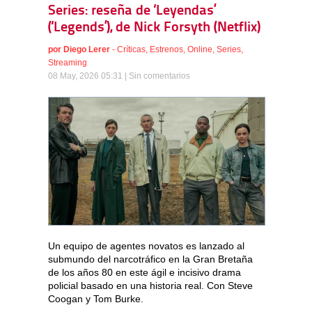
Series: reseña de ‘Leyendas’
(‘Legends’), de Nick Forsyth (Netflix)
por
Diego Lerer
-
Críticas
,
Estrenos
,
Online
,
Series
,
Streaming
08 May, 2026 05:31 |
Sin comentarios
Un equipo de agentes novatos es lanzado al
submundo del narcotráfico en la Gran Bretaña
de los años 80 en este ágil e incisivo drama
policial basado en una historia real. Con Steve
Coogan y Tom Burke.