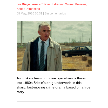
por
Diego Lerer
-
Críticas
,
Estrenos
,
Online
,
Reviews
,
Series
,
Streaming
08 May, 2026 05:31 |
Sin comentarios
An unlikely team of rookie operatives is thrown
into 1980s Britain’s drug underworld in this
sharp, fast-moving crime drama based on a true
story.