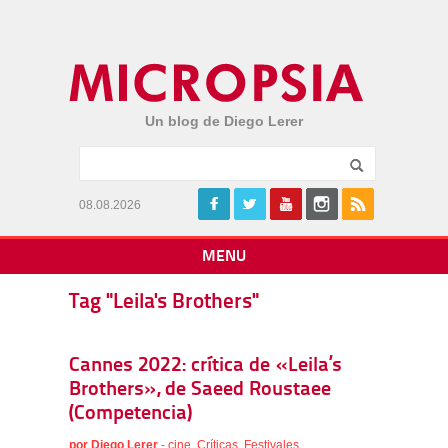
Un blog de Diego Lerer
08.08.2026
MENU
Tag "Leila's Brothers"
Cannes 2022: crítica de «Leila’s
Brothers», de Saeed Roustaee
(Competencia)
por
Diego Lerer
-
cine
,
Críticas
,
Festivales