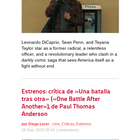
Leonardo DiCaprio, Sean Penn, and Teyana
Taylor star as a former radical, a relentless
officer, and a revolutionary leader who clash in a
darkly comic saga that sees America itself as a
fight without end.
Estrenos: crítica de «Una batalla
tras otra» («One Battle After
Another»), de Paul Thomas
Anderson
por
Diego Lerer
-
cine
,
Críticas
,
Estrenos
28 Sep, 2025 05:44 |
comentarios