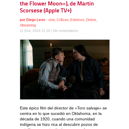
the Flower Moon»), de Martin
Scorsese (Apple TV+)
por
Diego Lerer
-
cine
,
Críticas
,
Estrenos
,
Online
,
Streaming
11 Ene, 2024 11:20 |
Sin comentarios
Este épico film del director de «Toro salvaje» se
centra en lo que sucedió en Oklahoma, en la
década de 1920, cuando una comunidad
indígena se hizo rica al descubrir pozos de