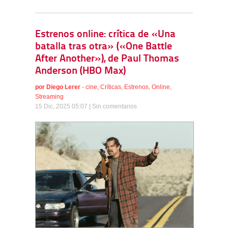
Estrenos online: crítica de «Una
batalla tras otra» («One Battle
After Another»), de Paul Thomas
Anderson (HBO Max)
por
Diego Lerer
-
cine
,
Críticas
,
Estrenos
,
Online
,
Streaming
15 Dic, 2025 05:07 |
Sin comentarios