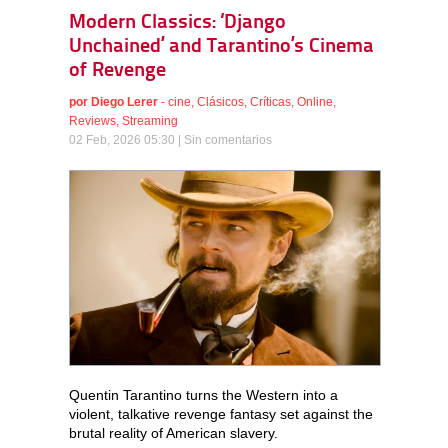
Modern Classics: ‘Django
Unchained’ and Tarantino’s Cinema
of Revenge
por
Diego Lerer
-
cine
,
Clásicos
,
Críticas
,
Online
,
Reviews
,
Streaming
02 Feb, 2026 05:30 |
Sin comentarios
Quentin Tarantino turns the Western into a
violent, talkative revenge fantasy set against the
brutal reality of American slavery.