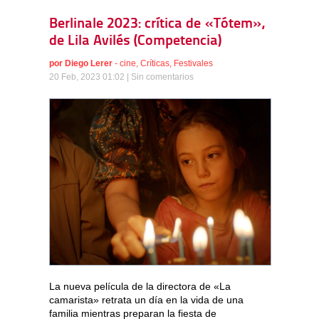
Berlinale 2023: crítica de «Tótem»,
de Lila Avilés (Competencia)
por
Diego Lerer
-
cine
,
Críticas
,
Festivales
20 Feb, 2023 01:02 |
Sin comentarios
La nueva película de la directora de «La
camarista» retrata un día en la vida de una
familia mientras preparan la fiesta de