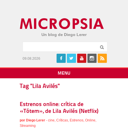
Un blog de Diego Lerer
09.08.2026
MENU
Tag "Lila Avilés"
Estrenos online: crítica de
«Tótem», de Lila Avilés (Netflix)
por
Diego Lerer
-
cine
,
Críticas
,
Estrenos
,
Online
,
Streaming