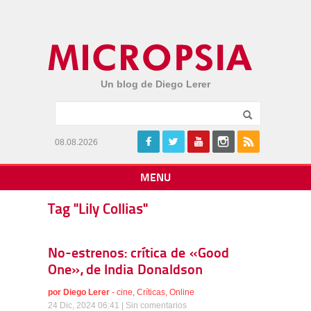
Un blog de Diego Lerer
08.08.2026
MENU
Tag "Lily Collias"
No-estrenos: crítica de «Good
One», de India Donaldson
por
Diego Lerer
-
cine
,
Críticas
,
Online
24 Dic, 2024 06:41 |
Sin comentarios