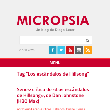
Un blog de Diego Lerer
07.08.2026
MENU
Tag "Los escándalos de Hillsong"
Series: crítica de «Los escándalos
de Hillsong», de Dan Johnstone
(HBO Max)
por
Diego Lerer
-
Críticas
,
Estrenos
,
Online
,
Series
,