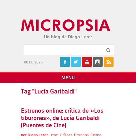
Un blog de Diego Lerer
08.08.2026
MENU
Tag "Lucía Garibaldi"
Estrenos online: crítica de «Los
tiburones», de Lucía Garibaldi
(Puentes de Cine)
por
Diego Lerer
-
cine
,
Críticas
,
Estrenos
,
Online
,