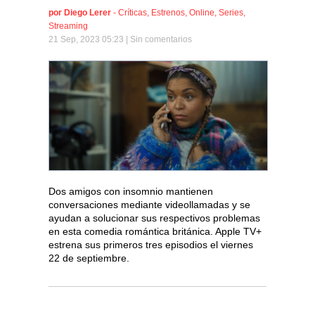
por
Diego Lerer
-
Críticas
,
Estrenos
,
Online
,
Series
,
Streaming
21 Sep, 2023 05:23 |
Sin comentarios
Dos amigos con insomnio mantienen
conversaciones mediante videollamadas y se
ayudan a solucionar sus respectivos problemas
en esta comedia romántica británica. Apple TV+
estrena sus primeros tres episodios el viernes
22 de septiembre.