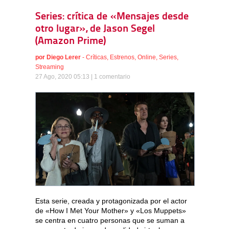
Series: crítica de «Mensajes desde
otro lugar», de Jason Segel
(Amazon Prime)
por
Diego Lerer
-
Críticas
,
Estrenos
,
Online
,
Series
,
Streaming
27 Ago, 2020 05:13 |
1 comentario
Esta serie, creada y protagonizada por el actor
de «How I Met Your Mother» y «Los Muppets»
se centra en cuatro personas que se suman a