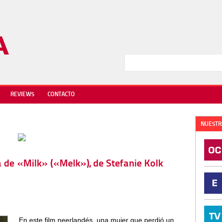
REVIEWS
CONTACTO
NUESTR
ca de «Milk» («Melk»), de Stefanie Kolk
En este film neerlandés, una mujer que perdió un