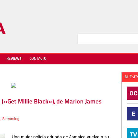
REVIEWS
CONTACTO
NUESTR
» («Get Millie Black»), de Marlon James
s
,
Streaming
Una mujer policía oriunda de Jamaica vuelve a su