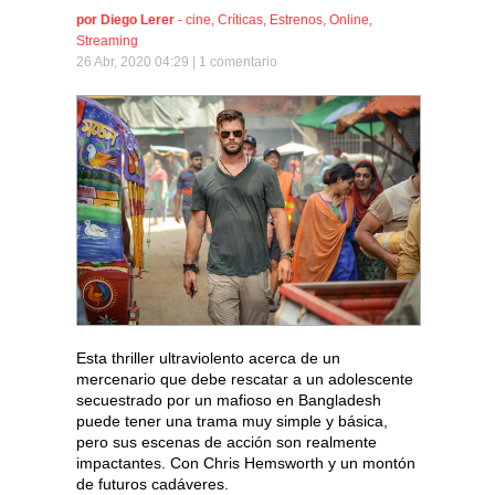
por
Diego Lerer
-
cine
,
Críticas
,
Estrenos
,
Online
,
Streaming
26 Abr, 2020 04:29 |
1 comentario
Esta thriller ultraviolento acerca de un
mercenario que debe rescatar a un adolescente
secuestrado por un mafioso en Bangladesh
puede tener una trama muy simple y básica,
pero sus escenas de acción son realmente
impactantes. Con Chris Hemsworth y un montón
de futuros cadáveres.